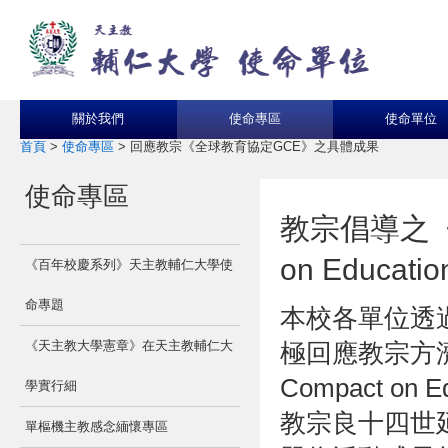
關於我們
使命專區
使命單位
首頁
>
使命專區
>
回應教宗《全球教育協定GCE》之具體成果
使命專區
教宗倡導之《全
on Educ
《百年校慶系列》天主教輔仁大學使
命專題
本校各單位透
《天主教大學憲章》在天主教輔仁大
極回應教宗方濟
Compact o
學實行細
教宗良十四世
單樞機主教感念緬懷專區