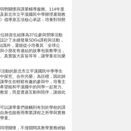
勢關懷與課業輔導服務。114年度
學及新北市立平溪國民中學辦理暑期教
定》倡導第五項核心承諾：培養對弱勢
位師資生組隊為37位參與營隊活動
設計了永續發展SDGs課程與活動，
s知識外，還能從小培養其「全球公
用與小朋友有連結的故事包裝教學法，
脫、真實版大富翁等等，讓學童在玩樂
隊活動的新北市立平溪國民中學學生
玩中探究、合作共榮」為目標，因此師
，讓學生在輕鬆有趣的參與中，培養主
們希望能和平溪國中的同學一起努力、
進教室，而是透過互動和陪伴，讓彼此
可以讓學童們接觸到有別於學校的課
時自身也能善用專業課程之所學與實務
學童。
同理關懷，不僅開闊其教學實務經驗