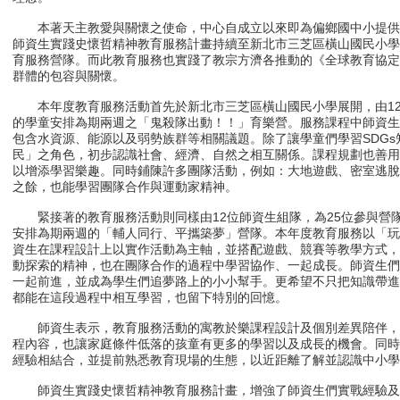
本著天主教愛與關懷之使命，中心自成立以來即為偏鄉國中小提供弱
師資生實踐史懷哲精神教育服務計畫持續至新北市三芝區橫山國民小
育服務營隊。而此教育服務也實踐了教宗方濟各推動的《全球教育協
群體的包容與關懷。
本年度教育服務活動首先於新北市三芝區橫山國民小學展開，由12
的學童安排為期兩週之「鬼殺隊出動！！」育樂營。服務課程中師資生
包含水資源、能源以及弱勢族群等相關議題。除了讓學童們學習SDG
民」之角色，初步認識社會、經濟、自然之相互關係。課程規劃也善
以增添學習樂趣。同時鋪陳許多團隊活動，例如：大地遊戲、密室逃
之餘，也能學習團隊合作與運動家精神。
緊接著的教育服務活動則同樣由12位師資生組隊，為25位參與營
安排為期兩週的「輔人同行、平攜築夢」營隊。本年度教育服務以「
資生在課程設計上以實作活動為主軸，並搭配遊戲、競賽等教學方式
動探索的精神，也在團隊合作的過程中學習協作、一起成長。師資生
一起前進，並成為學生們追夢路上的小小幫手。更希望不只把知識帶
都能在這段過程中相互學習，也留下特別的回憶。
師資生表示，教育服務活動的寓教於樂課程設計及個別差異陪伴，
程內容，也讓家庭條件低落的孩童有更多的學習以及成長的機會。同
經驗相結合，並提前熟悉教育現場的生態，以近距離了解並認識中小學
師資生實踐史懷哲精神教育服務計畫，增強了師資生們實戰經驗及