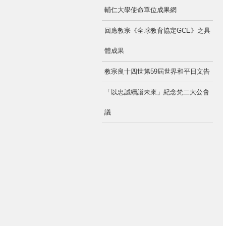
輔仁大學使命單位成果網
回應教宗《全球教育協定GCE》之具
體成果
教宗良十四世第59屆世界和平日文告
「以忠誠續譜未來」紀念梵二大公會
議