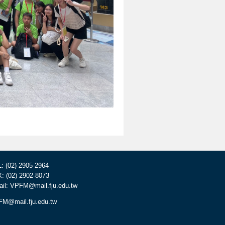
: (02) 2905-2964
: (02) 2902-8073
il: VPFM@mail.fju.edu.tw
M@mail.fju.edu.tw