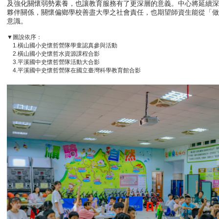
及強化關懷弱勢素養，也讓教育服務有了更深層的意義。中心將延續
夥伴關係，關懷偏鄉學校善盡大學之社會責任，也期望師資生能從「
意識。
▼圖說依序：
1.橫山國小史懷哲營隊學童認真參與活動
2.橫山國小史懷哲水資源課程合影
3.平溪國中史懷哲營隊活動大合影
4.平溪國中史懷哲營隊在國立臺灣科學教育館合影