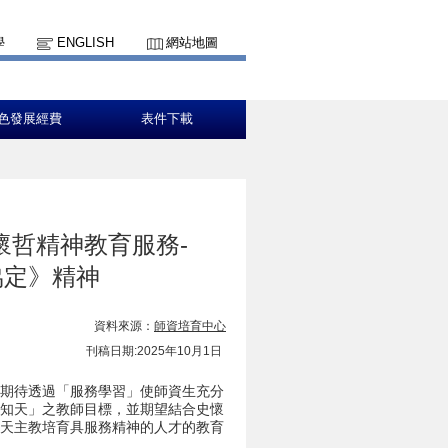
學
ENGLISH
網站地圖
色發展經費
表件下載
懷哲精神教育服務-
協定》精神
資料來源：
師資培育中心
刊稿日期:2025年10月1日
期待透過「服務學習」使師資生充分
、知天」之教師目標，並期望結合史懷
實天主教培育具服務精神的人才的教育