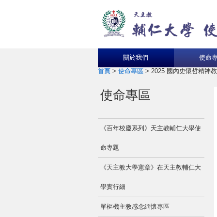
關於我們
使命
首頁
>
使命專區
>
2025 國內史懷哲精神
使命專區
《百年校慶系列》天主教輔仁大學使
命專題
《天主教大學憲章》在天主教輔仁大
學實行細
單樞機主教感念緬懷專區