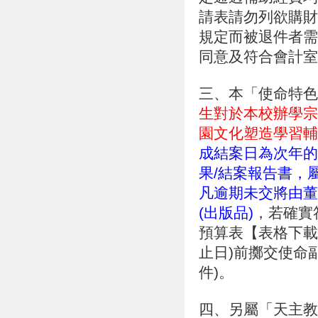
請表請勿列欲購財
規定而被退件者需
同意及符合會計室
三、本「使命特色
生對於本校辦學宗
園文化塑造學習輔
成結案日為次年的
果/結案報告書，
凡逾期未交將由董
(出版品)
，若確實
預算表【表格下載
止日)前擲交使命
件)。
四、另屬「天主教