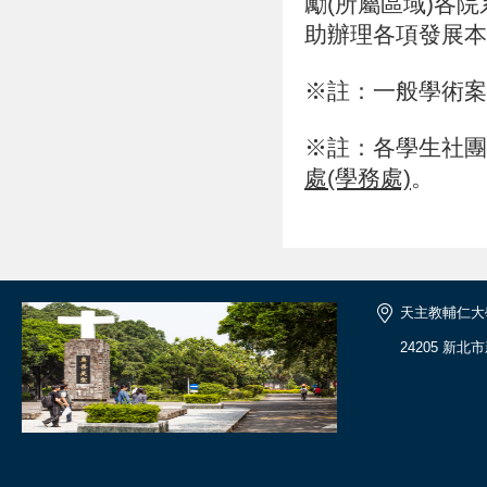
勵(所屬區域)各
助辦理各項發展本
※註：一般學術案
※註：各學生社團
處(學務處)
。
天主教輔仁大
24205 新北