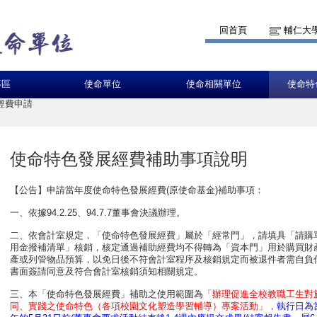
回首頁
輔仁大
專區
使命單位
使命相關單位
使命特
經費申請
使命特色發展經費補助事項說明
【公告】申請當年度使命特色發展經費(原使命基金)補助事項：
一、依據94.2.25、94.7.7董事會決議辦理。
二、依會計室規定，「使命特色發展經費」屬於「經常門」，請填具「請購
用金撥補清單」核銷，核定通過補助經費均不得轉為「資本門」用於購買財
產或列管物品預算，以免日後不符會計室程序及核銷規定而被退件者需自負
書面簽請同意及符合會計室核銷須知相關規定。
三、本「使命特色發展經費」補助之使用範圍為
「辦理促進全校教職工生對
同、實踐之使命特色（各項校園文化塑造學習輔導）專案活動」
，
執行日為