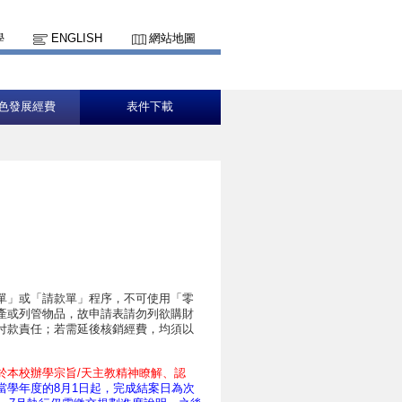
學
ENGLISH
網站地圖
色發展經費
表件下載
單」或「請款單」程序，不可使用「零
產或列管物品，故申請表請勿列欲購財
付款責任；若需延後核銷經費，均須以
於本校辦學宗旨/天主教精神瞭解、認
當學年度的8月1日起，完成結案日為次