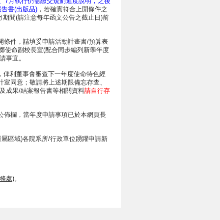
屬6、7月執行仍需繳交規劃進度說明，之後
告書(出版品)
，若確實符合上開條件之
期間(請注意每年函文公告之截止日)前
開條件，請填妥申請活動計畫書/預算表
擲使命副校長室(配合同步編列新學年度
請事宜。
書，俾利董事會審查下一年度使命特色經
計室同意；敬請將上述期限備忘存查、
及成果/結案報告書等相關資料
請自行存
公佈欄，當年度申請事項已於本網頁長
屬區域)各院系所/行政單位踴躍申請新
。
務處)
。