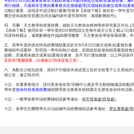
年的5月31日前(董事會要求活動結束後1-4週內應提交成果/結案報告書，
再行抽換，凡逾期未交將由董事會決定後續處理)完成核銷及繳交成果/結案報
活動計畫案，請填妥申請活動計畫書/預算表【表格下載】後於前一學年度3月
擲交使命副校長室(配合同步編列新年度預算時程，逾期歉難收件)。
四、另屬「天主教學術發展經費」補助天主教使命精神學術研究案且符合上
【表格下載】後同於前一學年度的3月期間(請注意每年函文公告之截止日)逕
預算時程截止，逾期歉難收件)協助辦理彙整「天主教使命學術發展經費」申
五、當學年度的使命特色經費補助案請於次年5月31日繳交成果/結案報告
費補助申請案時，對照前一學年的執行成效，若因故欲延後核銷需書面經會
提醒；若逾期未繳交成果/結案報告書者，恕不另行通知催繳；以上申請表件
妥影本/電腦檔案（以備修正/特殊提報之需）
。
六、為配合少紙化政策，原則不印發紙本函或逕公告於全校電子公文系統的
期公告，修正時亦同。
※註：依董事會指示，請日夜各使命室/宗輔中心應及早主動積極邀請鼓勵(所
學年度
使命特色發展經費
補助辦理各項發展本校校園文化塑造使命特色活動
※註：一般學術案申請經費補助請參考連結：
研究發展處(研發處)
。
※註：各學生社團暨學生自治組織申請經費補助請參考連結：
學生事務處(學