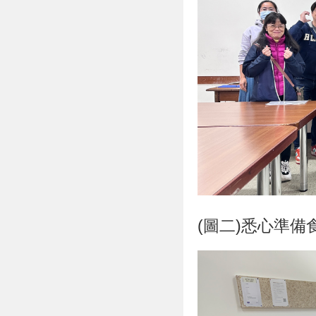
(圖二)悉心準備