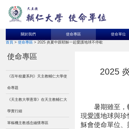
關於我們
使命專區
使命單位
首頁
>
使命專區
>
2025 炎夏中跟耶穌一起愛護地球不停歇
使命專區
202
《百年校慶系列》天主教輔仁大學使
命專題
《天主教大學憲章》在天主教輔仁大
暑期雖至，輔
學實行細
現愛護地球與珍
單樞機主教感念緬懷專區
穌會使命單位、