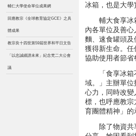
冰箱，也是大學
輔仁大學使命單位成果網
回應教宗《全球教育協定GCE》之具
輔大食享冰箱
內各單位及善心
體成果
麵、速食罐頭及
教宗良十四世第59屆世界和平日文告
獲得新生命。任
「以忠誠續譜未來」紀念梵二大公會
協助使用者節省
議
「食享冰箱不
域。」主辦單位
心力，同時改變
標，也呼應教宗
育團體精神」的
除了物資共享