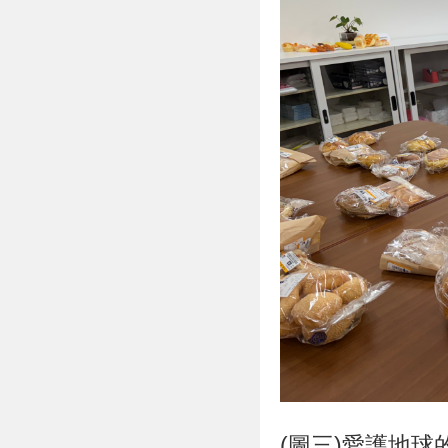
(圖三)愛護地