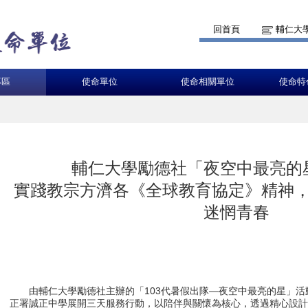
回首頁
輔仁大
專區
使命單位
使命相關單位
使命特
輔仁大學勵德社「夜空中最亮的
實踐教宗方濟各《全球教育協定》精神
迷惘青春
由輔仁大學勵德社主辦的「103代暑假出隊—夜空中最亮的星」活
正署誠正中學展開三天服務行動，以陪伴與關懷為核心，透過精心設