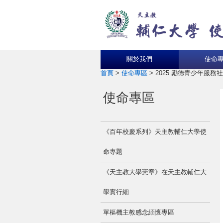
關於我們
使命
首頁
>
使命專區
>
2025 勵德青少年服務社
使命專區
《百年校慶系列》天主教輔仁大學使
命專題
《天主教大學憲章》在天主教輔仁大
學實行細
單樞機主教感念緬懷專區