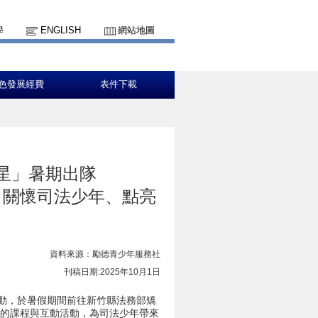
學
ENGLISH
網站地圖
色發展經費
表件下載
星」暑期出隊
，關懷司法少年、點亮
資料來源：勵德青少年服務社
刊稿日期:2025年10月1
日
動，於暑假期間前往新竹縣法務部矯
計的課程與互動活動，為司法少年帶來