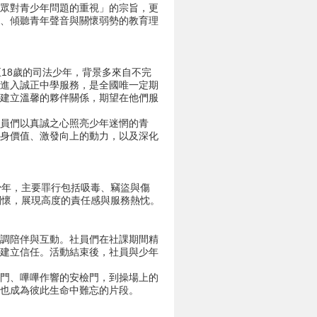
大眾對青少年問題的重視」的宗旨，更
本、傾聽青年聲音與關懷弱勢的教育理
18歲的司法少年，背景多來自不完
期進入誠正中學服務，是全國唯一定期
年建立溫馨的夥伴關係，期望在他們服
員們以真誠之心照亮少年迷惘的青
自身價值、激發向上的動力，以及深化
年，主要罪行包括吸毒、竊盜與傷
關懷，展現高度的責任感與服務熱忱。
調陪伴與互動。社員們在社課期間精
，建立信任。活動結束後，社員與少年
門、嗶嗶作響的安檢門，到操場上的
也成為彼此生命中難忘的片段。