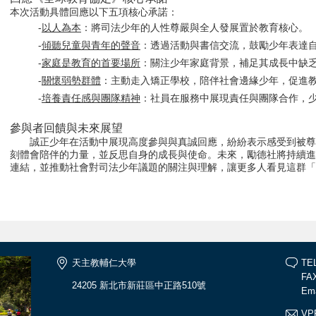
本次活動具體回應以下五項核心承諾：
-
以人為本
：將司法少年的人性尊嚴與全人發展置於教育核心。
-
傾聽兒童與青年的聲音
：透過活動與書信交流，鼓勵少年表達
-
家庭是教育的首要場所
：關注少年家庭背景，補足其成長中缺
-
關懷弱勢群體
：主動走入矯正學校，陪伴社會邊緣少年，促進
-
培養責任感與團隊精神
：社員在服務中展現責任與團隊合作，
參與者回饋與未來展望
誠正少年在活動中展現高度參與與真誠回應，紛紛表示感受到被尊
刻體會陪伴的力量，並反思自身的成長與使命。未來，勵德社將持續
連結，並推動社會對司法少年議題的關注與理解，讓更多人看見這群「
天主教輔仁大學
TEL
FAX
24205 新北市新莊區中正路510號
Ema
VPF