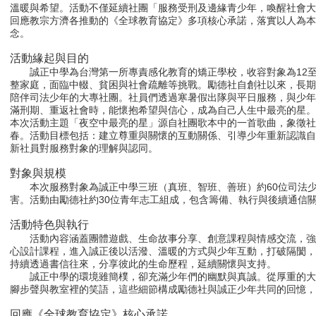
溫暖與希望。活動不僅延續社團「服務受刑及邊緣青少年，喚醒社會
回應教宗方濟各推動的《全球教育協定》多項核心承諾，落實以人為
念。
活動緣起與目的
誠正中學為台灣第一所專責感化教育的矯正學校，收容對象為12至
整家庭，面臨中輟、貧困與社會疏離等挑戰。勵德社自創社以來，長
陪伴司法少年的大專社團。社員們透過寒暑假出隊與平日服務，與少
滿刑期、重返社會時，能懷抱希望與信心，成為自己人生中最亮的星。
本次活動主題「夜空中最亮的星」源自社團歌本中的一首歌曲，象徵社
春。活動目標包括：建立尊重與關懷的互動關係、引導少年重新認識
新社員對服務對象的理解與認同。
對象與規模
本次服務對象為誠正中學三班（真班、智班、善班）約60位司法少
害。活動由勵德社約30位青年志工組成，包含籌備、執行與後續通信
活動特色與執行
活動內容涵蓋團體遊戲、生命故事分享、創意課程與情感交流，強
心設計課程，進入誠正後以活潑、溫暖的方式與少年互動，打破隔閡
持續透過書信往來，分享彼此的生命歷程，延續關懷與支持。
誠正中學的環境雖簡樸，卻充滿少年們的幽默與真誠。從厚重的大
腳步聲與教室裡的笑語，這些細節構成勵德社與誠正少年共同的回憶，
回應《全球教育協定》核心承諾