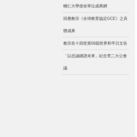
輔仁大學使命單位成果網
回應教宗《全球教育協定GCE》之具
體成果
教宗良十四世第59屆世界和平日文告
「以忠誠續譜未來」紀念梵二大公會
議