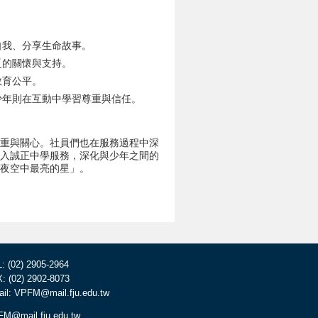
自我、分享生命故事。
乏的關懷與支持。
教育公平。
少年則在互動中學習尊重與信任。
重與關心。社員們也在服務過程中深
進入誠正中學服務，深化與少年之間的
夜空中最亮的星」。
: (02) 2905-2964
: (02) 2902-8073
il: VPFM@mail.fju.edu.tw
M@mail.fju.edu.tw