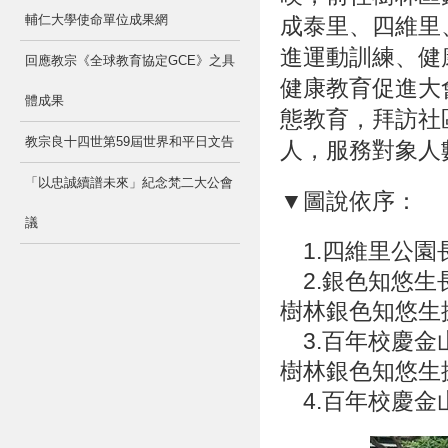
輔仁大學使命單位成果網
成泰里、四維里
進運動訓練、健
回應教宗《全球教育協定GCE》之具
健康教育促進大
體成果
態教育，拜訪社
教宗良十四世第59屆世界和平日文告
人，服務對象人數
「以忠誠續譜未來」紀念梵二大公會
▼圖說依序：
議
1.四維里公園
2.銀色知悠生
樹林銀色知悠生
3.百年校慶金
樹林銀色知悠生
4.百年校慶金