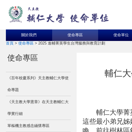
關於我們
使命專區
使命單位
首頁
>
使命專區
>
2025 進輔菁英學生台灣服務與教育計劃
使命專區
輔仁大
《百年校慶系列》天主教輔仁大學使
命專題
《天主教大學憲章》在天主教輔仁大
輔仁大學菁英
學實行細
這些最小弟兄姊
單樞機主教感念緬懷專區
喚，前往樹林區